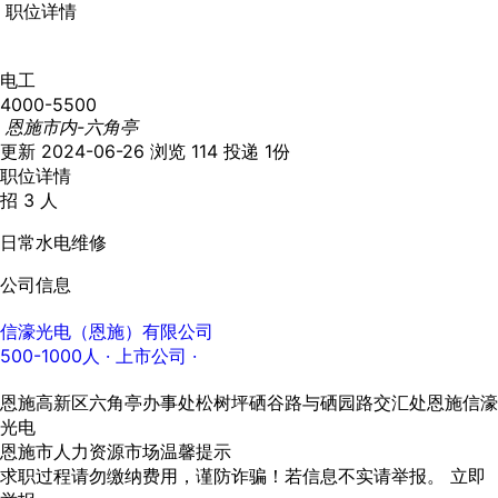
职位详情
电工
4000-5500
恩施市内-六角亭
更新 2024-06-26
浏览 114
投递 1份
职位详情
招 3 人
日常水电维修
公司信息
信濠光电（恩施）有限公司
500-1000人
· 上市公司 ·
恩施高新区六角亭办事处松树坪硒谷路与硒园路交汇处恩施信濠
光电
恩施市人力资源市场温馨提示
求职过程请勿缴纳费用，谨防诈骗！若信息不实请举报。
立即