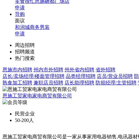
零食很忙恩施硒都广场店
申请
导购
面议
和润城商务男装
申请
周边招聘
招聘频道
热门搜索
恩施市内招聘
州内市外招聘
州外省内招聘
省外招聘
店长/卖场经理/楼面管理招聘
品类经理招聘
店员/营业员招聘
防
熟食加工招聘
兼职店员招聘
店长助理招聘
防损经理/主管招聘
恩施工贸家电家电商贸有限公司
民营企业
50-200人
恩施工贸家电商贸有限公司是一家从事家用电器销售,电讯器材销售