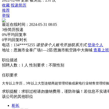
2022-12-08 更新
被浏览：
251 次
收藏
投递简历
推荐
举报
最近在线时间：2024-05-31 08:05
3份
简历投递
0%
平均回复率
0
平均回复时长
电话：
134****5255
请登录个人账号开放联系方式
登录个人
地址：恩施市金泰广场1—2层/恩施市航空路中大御城
查看上班
职位描述
招聘人数：1 人
性别要求：不限性别
任职要求
大专以上学历，3年以上大型连锁商超管理经验或家电行业销售管理经
求职提醒：求职过程请勿缴纳费用，谨防诈骗！若信息不实请
该公司的其他职位
柜长