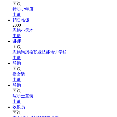
面议
特步少年店
申请
销售临促
2000
恩施小天才
申请
讲师
面议
恩施尚恩格职业技能培训学校
申请
导购
面议
播女装
申请
导购
面议
暇步士童装
申请
收银员
面议