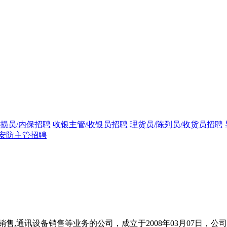
损员/内保招聘
收银主管/收银员招聘
理货员/陈列员/收货员招聘
安防主管招聘
,通讯设备销售等业务的公司，成立于2008年03月07日，公