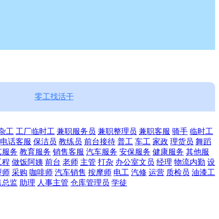
零工找活干
杂工
工厂临时工
兼职服务员
兼职整理员
兼职客服
骑手
临时工
电话客服
保洁员
教练员
前台接待
普工
车工
家政
理货员
舞蹈
艺服务
教育服务
销售客服
汽车服务
安保服务
健康服务
其他服
工程
做饭阿姨
前台
老师
主管
打杂
办公室文员
经理
物流内勤
设
型师
采购
咖啡师
汽车销售
按摩师
电工
汽修
运营
质检员
油漆工
售总监
助理
人事主管
仓库管理员
学徒