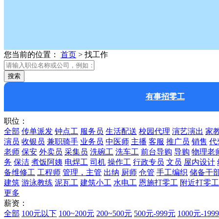
您当前的位置：
首页
>
找工作
有事招零工
职位：
全部
传单派发
钟点工
服务员
生活配送
校园代理
演艺演出
家
演员
收银员
兼职骑手
业务员
中医师
主播
客服
推广员
销售
代
老师
保安
外卖员
采集员
洗碗工
洗车工
前台导购
导购
物理老
务
保洁
煮饭阿姨
电焊工
司机
操作工
行政专员
文员
屋内设计
备维修工
工程师
管理，主管
出纳
厨师
仓管
手工编织
储备干
建筑
游泳教练
泥瓦工
建筑小工
水电工
恩施打零工
附近打零工
更多
薪资：
全部
100元以下
100~200元
200~500元
500元-999元
1000元-199