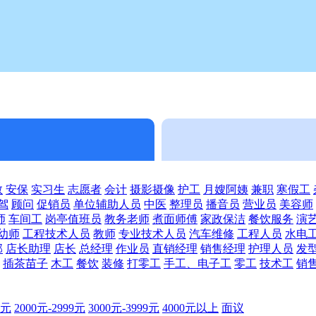
教
安保
实习生
志愿者
会计
摄影摄像
护工
月嫂阿姨
兼职
寒假工
驾
顾问
促销员
单位辅助人员
中医
整理员
播音员
营业员
美容师
师
车间工
岗亭值班员
教务老师
煮面师傅
家政保洁
餐饮服务
演
幼师
工程技术人员
教师
专业技术人员
汽车维修
工程人员
水电
部
店长助理
店长
总经理
作业员
直销经理
销售经理
护理人员
发
插茶苗子
木工
餐饮
装修
打零工
手工、电子工
零工
技术工
销
9元
2000元-2999元
3000元-3999元
4000元以上
面议